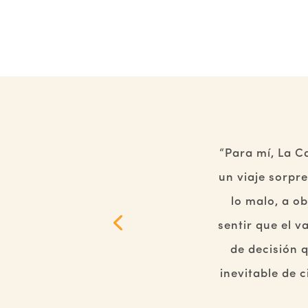
“Para mí, La C
un viaje sorpr
lo malo, a o
sentir que el v
de decisión 
inevitable de 