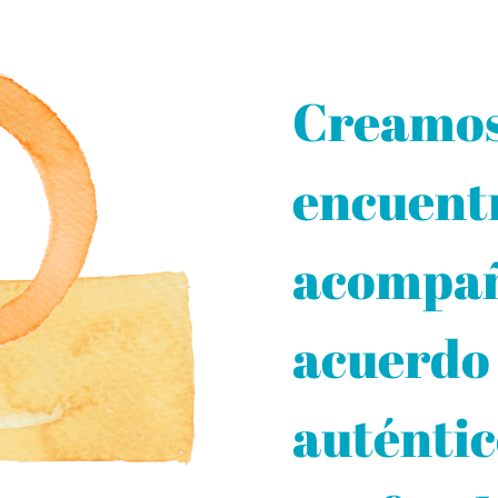
Creamos
encuentr
acompañ
acuerdo 
auténtic