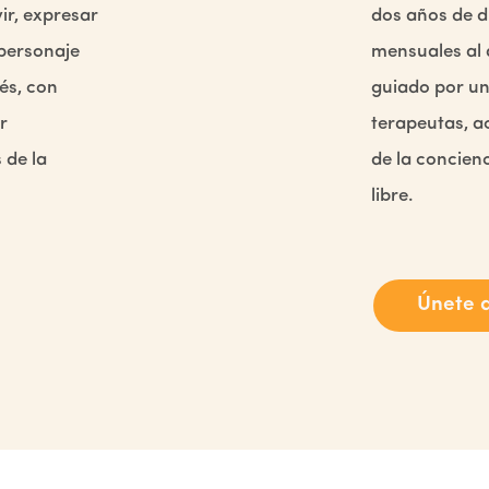
ir, expresar
dos años de du
 personaje
mensuales al 
és, con
guiado por un
r
terapeutas, ac
 de la
de la concien
libre.
Únete a