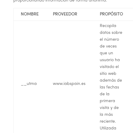
proporcionando información de forma anónima.
NOMBRE
PROVEEDOR
PROPÓSITO
Recopila
datos sobre
el número
de veces
que un
usuario ha
visitado el
sitio web
además de
__
utma
www.iabspain.es
las fechas
de la
primera
visita y de
la más
reciente.
Utilizada